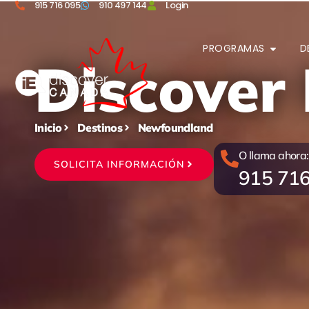
915 716 095
910 497 144
Login
PROGRAMAS
D
Discover
Inicio
Destinos
Newfoundland
O llama ahora:
SOLICITA INFORMACIÓN
915 71