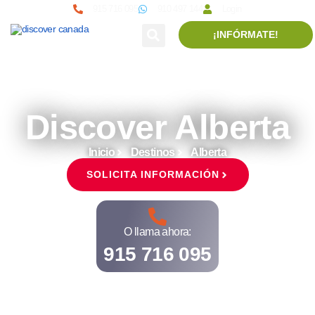
915 716 095
910 497 144
Login
¡INFÓRMATE!
Discover Alberta
Inicio
Destinos
Alberta
SOLICITA INFORMACIÓN
O llama ahora:
915 716 095