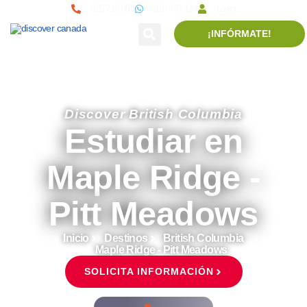
915 716 095
910 497 144
Login
¡INFÓRMATE!
Discover British Columbia
Estudiar en
Maple Ridge -
Pitt Meadows
Inicio
Destinos
British Columbia
Maple Ridge - Pitt Meadows
SOLICITA INFORMACIÓN