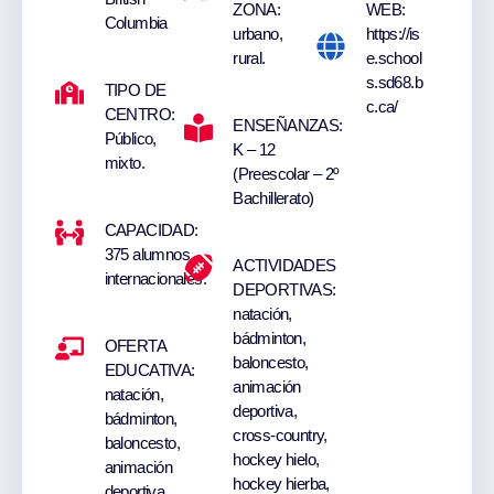
ZONA:
WEB:
Columbia
urbano,
https://is
rural.
e.school
s.sd68.b
TIPO DE
c.ca/
CENTRO:
ENSEÑANZAS:
Público,
K – 12
mixto.
(Preescolar – 2º
Bachillerato)
CAPACIDAD:
375 alumnos
ACTIVIDADES
internacionales.
DEPORTIVAS:
natación,
bádminton,
OFERTA
baloncesto,
EDUCATIVA:
animación
natación,
deportiva,
bádminton,
cross-country,
baloncesto,
hockey hielo,
animación
hockey hierba,
deportiva,