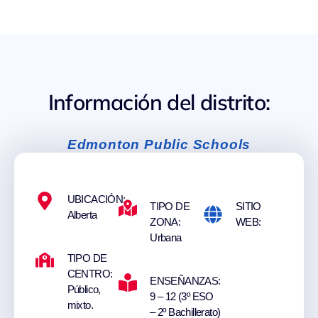
Información del distrito:
Edmonton Public Schools
UBICACIÓN:
TIPO DE
SITIO
Alberta
ZONA:
WEB:
Urbana
TIPO DE
CENTRO:
ENSEÑANZAS:
Público,
9 – 12 (3º ESO
mixto.
– 2º Bachillerato)