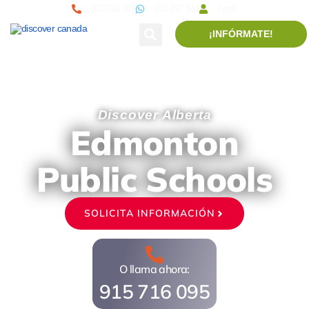
915 716 095
910 497 144
Login
¡INFÓRMATE!
Discover Alberta
Edmonton
Public Schools
SOLICITA INFORMACIÓN
O llama ahora:
915 716 095