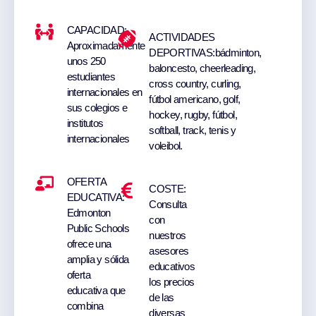
CAPACIDAD:
ACTIVIDADES
Aproximadamente
DEPORTIVAS:
bádminton,
unos 250
baloncesto, cheerleading,
estudiantes
cross country, curling,
internacionales en
fútbol americano, golf,
sus colegios e
hockey, rugby, fútbol,
institutos
softball, track, tenis y
internacionales
voleibol.
OFERTA
COSTE:
EDUCATIVA:
Consulta
Edmonton
con
Public Schools
nuestros
ofrece una
asesores
amplia y sólida
educativos
oferta
los precios
educativa que
de las
combina
diversas