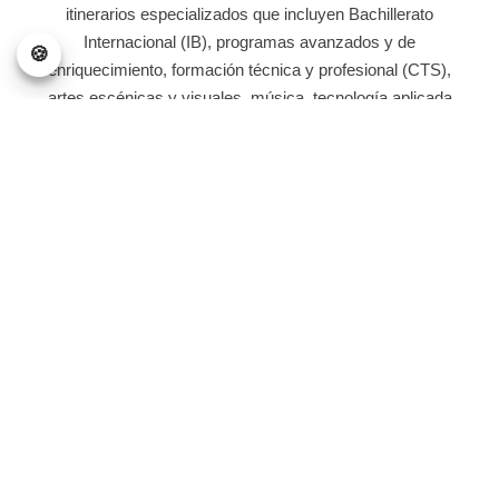
itinerarios especializados que incluyen Bachillerato
Internacional (IB), programas avanzados y de
enriquecimiento, formación técnica y profesional (CTS),
artes escénicas y visuales, música, tecnología aplicada
y ciencias avanzadas. Esta variedad permite a los
estudiantes diseñar un recorrido académico
personalizado que potencie sus talentos y aspiraciones.
Los centros están equipados con modernas
instalaciones que incluyen laboratorios de ciencias
completamente dotados, aulas tecnológicas, espacios
de innovación, talleres técnicos y completas
instalaciones deportivas. El distrito apuesta por
metodologías de aprendizaje actualizadas, fomentando
el pensamiento crítico, la creatividad, la resolución de
problemas y el trabajo en equipo, competencias
esenciales para el entorno universitario y profesional.
Edmonton Public Schools también destaca por su fuerte
apoyo al alumnado internacional. Ofrece programas de