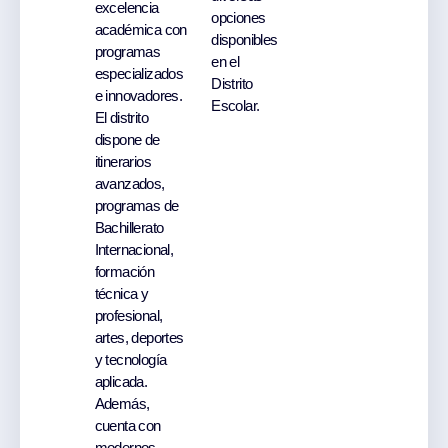
excelencia
opciones
académica con
disponibles
programas
en el
especializados
Distrito
e innovadores.
Escolar.
El distrito
dispone de
itinerarios
avanzados,
programas de
Bachillerato
Internacional,
formación
técnica y
profesional,
artes, deportes
y tecnología
aplicada.
Además,
cuenta con
modernos