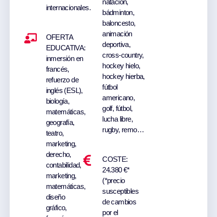
natación,
internacionales.
bádminton,
baloncesto,
animación
OFERTA
deportiva,
EDUCATIVA:
cross-country,
inmersión en
hockey hielo,
francés,
hockey hierba,
refuerzo de
fútbol
inglés (ESL),
americano,
biología,
golf, fútbol,
matemáticas,
lucha libre,
geografía,
rugby, remo…
teatro,
marketing,
derecho,
COSTE:
contabilidad,
24.380 €*
marketing,
(*precio
matemáticas,
susceptibles
diseño
de cambios
gráfico,
por el