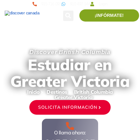
915 716 095
910 497 144
Login
¡INFÓRMATE!
Discover British Columbia
Estudiar en
Greater Victoria
Inicio
Destinos
British Columbia
Greater Victoria
SOLICITA INFORMACIÓN
O llama ahora: