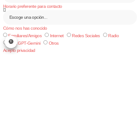
Horario preferente para contacto
Cómo nos has conocido
Familiares/Amigos
Internet
Redes Sociales
Radio
Chat GPT-Gemini
Otros
Acepto privacidad
He leído y acepto la
política de privacidad
ENVIAR
Responsable:
international Experience
Información general
¿Quieres estudiar en Greater
Victoria?