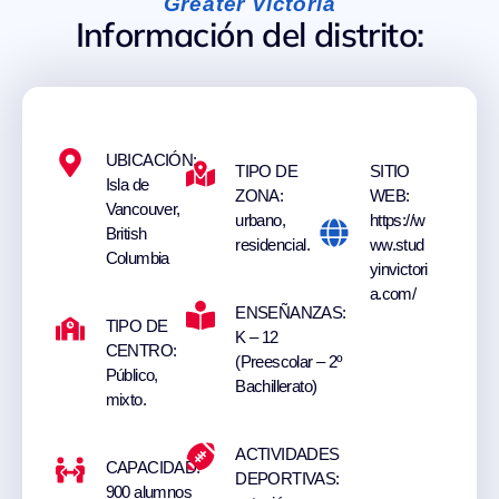
Greater Victoria
Información del distrito:
UBICACIÓN:
TIPO DE
SITIO
Isla de
ZONA:
WEB:
Vancouver,
urbano,
https://w
British
residencial.
ww.stud
Columbia
yinvictori
a.com/
ENSEÑANZAS:
TIPO DE
K – 12
CENTRO:
(Preescolar – 2º
Público,
Bachillerato)
mixto.
ACTIVIDADES
CAPACIDAD:
DEPORTIVAS:
900 alumnos