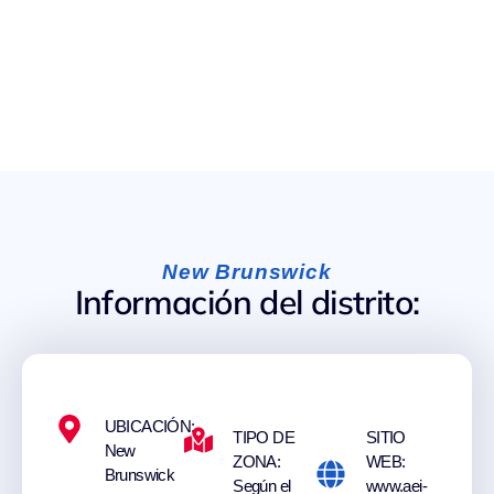
New Brunswick
Información del distrito:
UBICACIÓN:
TIPO DE
SITIO
New
ZONA:
WEB:
Brunswick
Según el
www.aei-