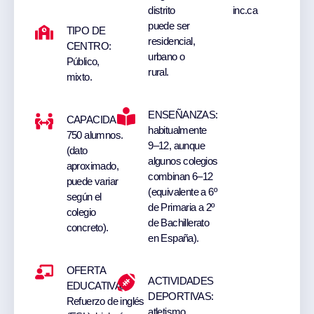
distrito
inc.ca
puede ser
TIPO DE
residencial,
CENTRO:
urbano o
Público,
rural.
mixto.
ENSEÑANZAS:
CAPACIDAD:
habitualmente
750 alumnos.
9–12, aunque
(dato
algunos colegios
aproximado,
combinan 6–12
puede variar
(equivalente a 6º
según el
de Primaria a 2º
colegio
de Bachillerato
concreto).
en España).
OFERTA
ACTIVIDADES
EDUCATIVA:
DEPORTIVAS:
Refuerzo de inglés
atletismo,