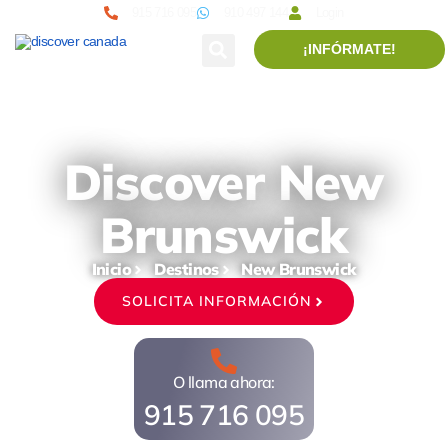
915 716 095
910 497 144
Login
¡INFÓRMATE!
Discover New
Brunswick
Inicio
Destinos
New Brunswick
SOLICITA INFORMACIÓN
O llama ahora:
915 716 095