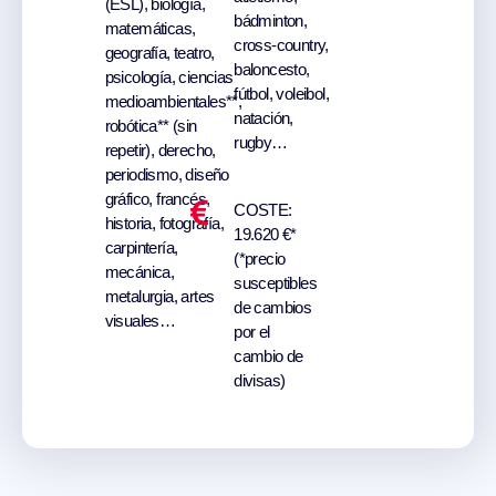
(ESL), biología,
bádminton,
matemáticas,
cross-country,
geografía, teatro,
baloncesto,
psicología, ciencias
fútbol, voleibol,
medioambientales**,
natación,
robótica** (sin
rugby…
repetir), derecho,
periodismo, diseño
gráfico, francés,
COSTE:
historia, fotografía,
19.620 €*
carpintería,
(*precio
mecánica,
susceptibles
metalurgia, artes
de cambios
visuales…
por el
cambio de
divisas)